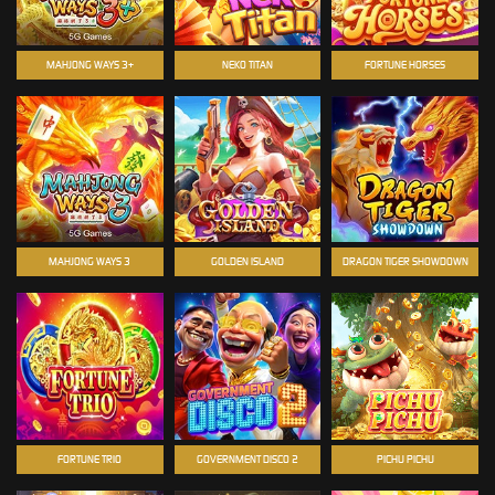
MAHJONG WAYS 3+
NEKO TITAN
FORTUNE HORSES
MAHJONG WAYS 3
GOLDEN ISLAND
DRAGON TIGER SHOWDOWN
FORTUNE TRIO
GOVERNMENT DISCO 2
PICHU PICHU