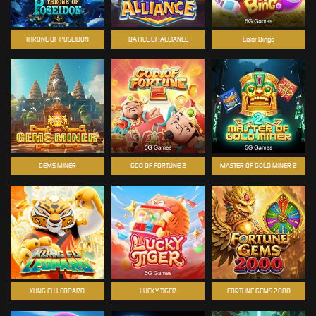
THRONE OF POSEIDON
BATTLE OF ALLIANCE
Color Bingo
GEMS MINER
GOD OF FORTUNE 2
MASTER OF GOLD MINER 2
KUNG FU LEOPARD
LUCKY TIGER
FORTUNE GEMS 2000