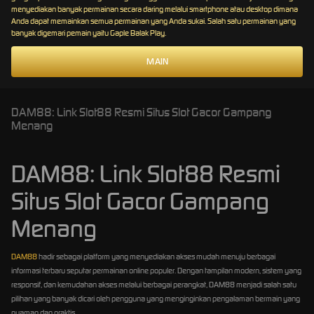
menyediakan banyak permainan secara daring melalui smartphone atau desktop dimana
Anda dapat memainkan semua permainan yang Anda sukai. Salah satu permainan yang
banyak digemari pemain yaitu Gaple Balak Play.
MAIN
DAM88: Link Slot88 Resmi Situs Slot Gacor Gampang
Menang
DAM88: Link Slot88 Resmi
Situs Slot Gacor Gampang
Menang
DAM88
hadir sebagai platform yang menyediakan akses mudah menuju berbagai
informasi terbaru seputar permainan online populer. Dengan tampilan modern, sistem yang
responsif, dan kemudahan akses melalui berbagai perangkat, DAM88 menjadi salah satu
pilihan yang banyak dicari oleh pengguna yang menginginkan pengalaman bermain yang
nyaman dan praktis.