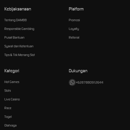
Kebijaksanaan
Platform
Tentang DAM88
Promosi
Responsible Gambling
Loyalty
Pusat Bantuan
Referral
Syarat dan Ketentuan
Tips & Trik Menang Slot
Kategori
Dukungan
Hot Games
+6287880912644
Slots
Live Casino
Race
Togel
Olahraga