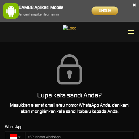
×
DAM88 Aplikasi Mobile
UNDUH
Jangan tampilkan lagi hari ini
Lupa kata sandi Anda?
Masukkan alamat email atau nomor WhatsApp Anda, dan kami
akan mengirimkan kata sandi terbaru kepada Anda.
WhatsApp
+62