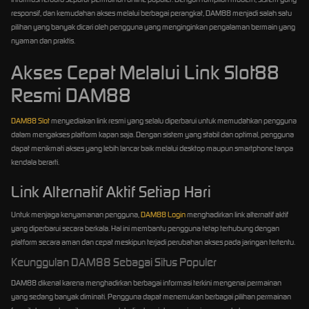
responsif, dan kemudahan akses melalui berbagai perangkat, DAM88 menjadi salah satu
pilihan yang banyak dicari oleh pengguna yang menginginkan pengalaman bermain yang
nyaman dan praktis.
Akses Cepat Melalui Link Slot88
Resmi DAM88
DAM88 Slot
menyediakan link resmi yang selalu diperbarui untuk memudahkan pengguna
dalam mengakses platform kapan saja. Dengan sistem yang stabil dan optimal, pengguna
dapat menikmati akses yang lebih lancar baik melalui desktop maupun smartphone tanpa
kendala berarti.
Link Alternatif Aktif Setiap Hari
Untuk menjaga kenyamanan pengguna,
DAM88 Login
menghadirkan link alternatif aktif
yang diperbarui secara berkala. Hal ini membantu pengguna tetap terhubung dengan
platform secara aman dan cepat meskipun terjadi perubahan akses pada jaringan tertentu.
Keunggulan DAM88 Sebagai Situs Populer
DAM88 dikenal karena menghadirkan berbagai informasi terkini mengenai permainan
yang sedang banyak diminati. Pengguna dapat menemukan berbagai pilihan permainan