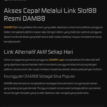
Akses Cepat Melalui Link Slot88
Resmi DAM88
DAM88 Slot
menyediakan link resmi yang selalu diperbarui untuk memudahkan pengguna
dalam mengakses platform kapan saja. Dengan sistem yang stabil dan optimal, pengguna
dapat menikmati akses yang lebih lancar baik melalui desktop maupun smartphone tanpa
kendala berarti.
Link Alternatif Aktif Setiap Hari
Untuk menjaga kenyamanan pengguna,
DAM88 Login
menghadirkan link alternatif aktif
yang diperbarui secara berkala. Hal ini membantu pengguna tetap terhubung dengan
platform secara aman dan cepat meskipun terjadi perubahan akses pada jaringan tertentu.
Keunggulan DAM88 Sebagai Situs Populer
DAM88 dikenal karena menghadirkan berbagai informasi terkini mengenai permainan
yang sedang banyak diminati. Pengguna dapat menemukan berbagai pilihan permainan
favorit dengan tampilan yang mudah dipahami dan navigasi yang sederhana.